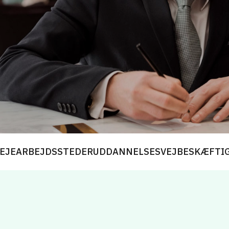
EJE
ARBEJDSSTEDER
UDDANNELSESVEJ
BESKÆFTI