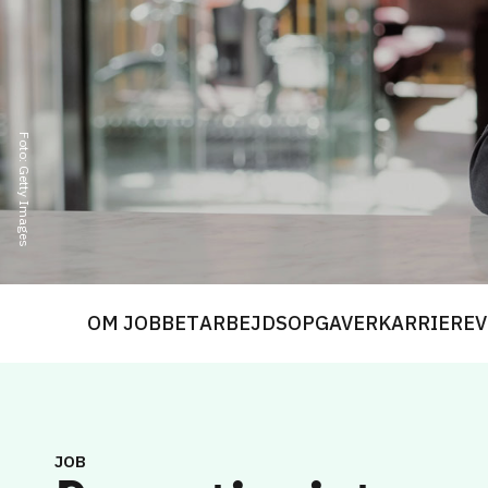
Foto: Getty Images
OM JOBBET
ARBEJDSOPGAVER
KARRIEREV
JOB