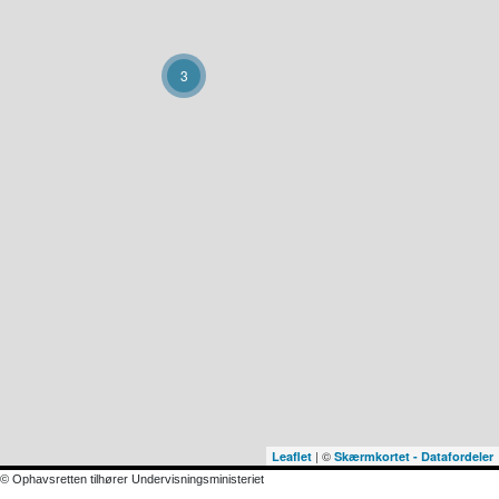
3
| ©
Leaflet
Skærmkortet - Datafordeler
© Ophavsretten tilhører Undervisningsministeriet