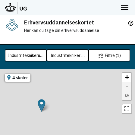
Erhvervsuddannelseskortet
help_outline
Her kan du tage din erhvervsuddannelse
Industriteknikeruddannelsen
Industritekniker - produktion
Filtre (1)
tune
+
4 skoler
-