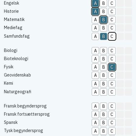
Engelsk
A
B
C
Historie
A
B
C
Matematik
A
B
C
Mediefag
A
B
C
Samfundsfag
A
B
C
Biologi
A
B
C
Bioteknologi
A
B
C
Fysik
A
B
C
Geovidenskab
A
B
C
Kemi
A
B
C
Naturgeografi
A
B
C
Fransk begyndersprog
A
B
C
Fransk fortsættersprog
A
B
C
Spansk
A
B
C
Tysk begyndersprog
A
B
C