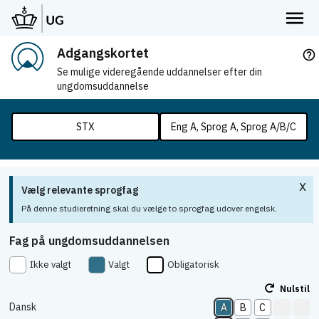
Adgangskortet
help_outline
Se mulige videregående uddannelser efter din
ungdomsuddannelse
STX
Eng A, Sprog A, Sprog A/B/C
x
Vælg relevante sprogfag
På denne studieretning skal du vælge to sprogfag udover engelsk.
Fag på ungdomsuddannelsen
Ikke valgt
Valgt
Obligatorisk
Nulstil
Dansk
A
B
C