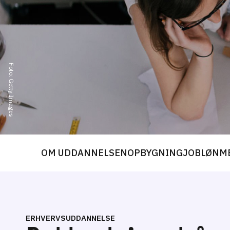
Foto: Getty Images
OM UDDANNELSEN
OPBYGNING
JOB
LØN
M
ERHVERVSUDDANNELSE