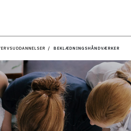
VERVSUDDANNELSER
BEKLÆDNINGSHÅNDVÆRKER