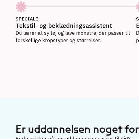
SPECIALE
S
Tekstil- og beklædningsassistent
Du lærer at sy tøj og lave mønstre, der passer til
D
forskellige kropstyper og størrelser.
p
Beklædningshåndværker
Tekstil- og beklædningsassistent
Er uddannelsen noget for
Er du usikker på, om uddannelsen passer til dig?