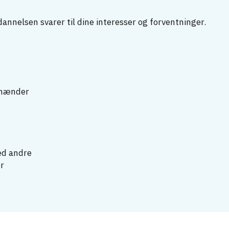
nnelsen svarer til dine interesser og forventninger.
e hænder
ed andre
er