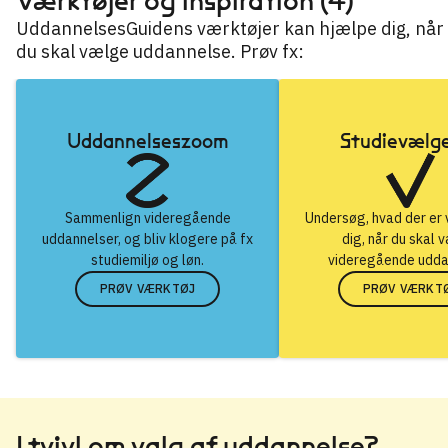
Værktøjer og inspiration (4)
UddannelsesGuidens værktøjer kan hjælpe dig, når
du skal vælge uddannelse. Prøv fx:
Uddannelseszoom
Studievælg
Sammenlign videregående
Undersøg, hvad der er v
uddannelser, og bliv klogere på fx
dig, når du skal 
studiemiljø og løn.
videregående udda
PRØV VÆRKTØJ
PRØV VÆRKT
I tvivl om valg af uddannelse?