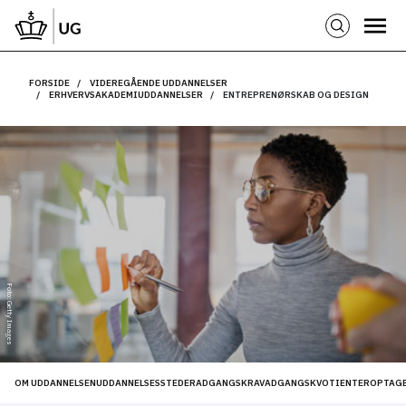
FORSIDE
VIDEREGÅENDE UDDANNELSER
ERHVERVSAKADEMIUDDANNELSER
ENTREPRENØRSKAB OG DESIGN
Foto: Getty Images
OM UDDANNELSEN
UDDANNELSESSTEDER
ADGANGSKRAV
ADGANGSKVOTIENTER
OPTAGE