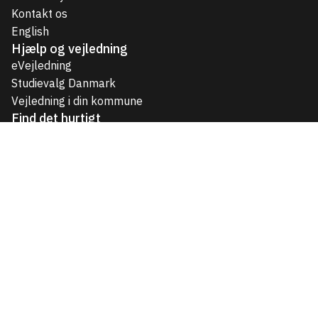
Kontakt os
English
Hjælp og vejledning
eVejledning
Studievalg Danmark
Vejledning i din kommune
Find det hurtigt
Uddannelser til unge
Videregående uddannelser
Voksen- og efteruddannelser
Job og karriere
Temaer
Arrangementer
Juridisk og teknisk
Persondatapolitik og cookies
Teknisk information
Tilgængelighedserklæring