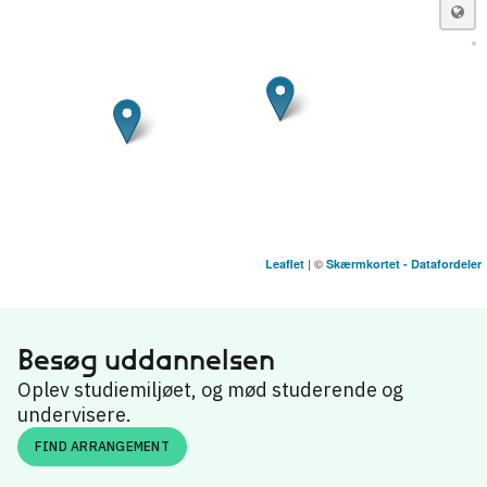
| ©
Leaflet
Skærmkortet - Datafordeler
Erhvervsakademi København
København
Besøg uddannelsen
IBA Erhvervsakademi Kolding
Kolding
Oplev studiemiljøet, og mød studerende og
undervisere.
FIND ARRANGEMENT