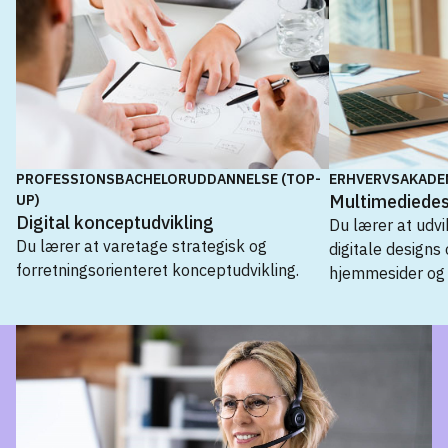
PROFESSIONSBACHELORUDDANNELSE (TOP-
ERHVERVSAKADE
Multimediedes
UP)
Digital konceptudvikling
Du lærer at udv
Du lærer at varetage strategisk og
digitale designs 
forretningsorienteret konceptudvikling.
hjemmesider og
Erhvervsakademiuddannelse
Designteknolog
→
Multimediedesigner
→