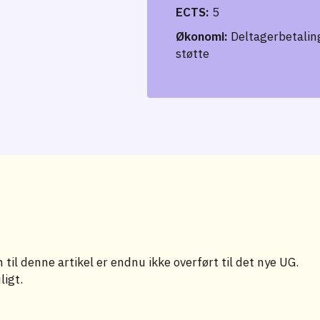
ECTS:
5
Økonomi:
Deltagerbetaling
støtte
til denne artikel er endnu ikke overført til det nye UG.
ligt.