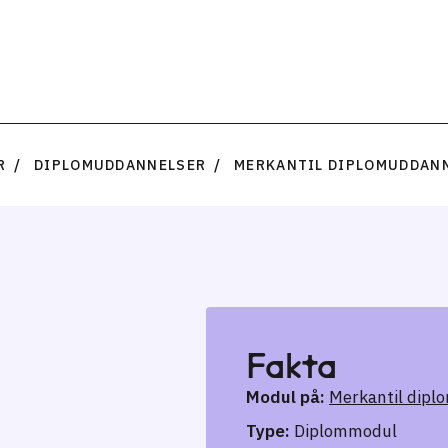
R
DIPLOMUDDANNELSER
MERKANTIL DIPLOMUDDAN
Fakta
Modul på:
Merkantil dipl
Type:
Diplommodul