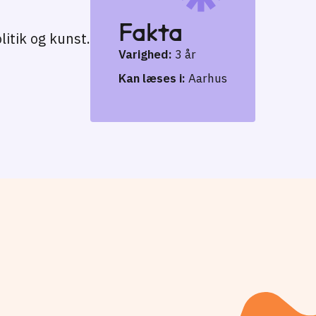
Fakta
litik og kunst.
Varighed:
3 år
Kan læses i:
Aarhus