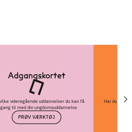
Adgangskortet
Re
vilke videregående uddannelser du kan få
Har du en be
gang til med din ungdomsuddannelse.
tank
PRØV VÆRKTØJ