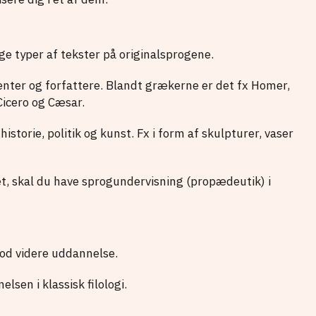
ge typer af tekster på originalsprogene.
benter og forfattere. Blandt grækerne er det fx Homer,
Cicero og Cæsar.
istorie, politik og kunst. Fx i form af skulpturer, vaser
et, skal du have sprogundervisning (propædeutik) i
 mod videre uddannelse.
sen i klassisk filologi.