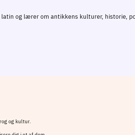
latin og lærer om antikkens kulturer, historie, po
rog og kultur.
sere dig i et af dem.