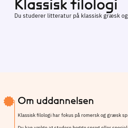
Klassisk filo­logi
Du studerer litteratur på klassisk græsk og 
Om uddannelsen
Klassisk filologi har fokus på romersk og græsk sp
Du kan vælge at studere begge sprog eller speciali