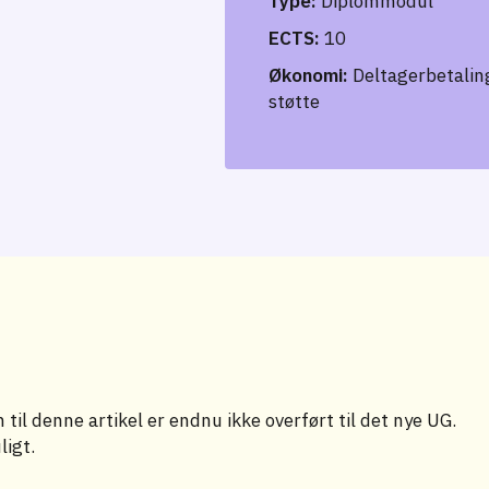
Type:
Diplommodul
ECTS:
10
Økonomi:
Deltagerbetaling
støtte
til denne artikel er endnu ikke overført til det nye UG.
ligt.