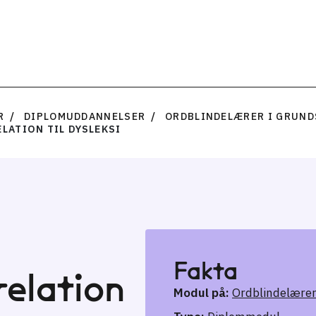
R
DIPLOMUDDANNELSER
ORDBLINDELÆRER I GRUN
LATION TIL DYSLEKSI
Fakta
relation
Modul på:
Ordblindelærer