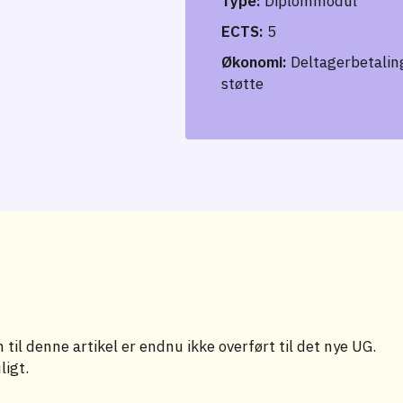
Type:
Diplommodul
ECTS:
5
Økonomi:
Deltagerbetaling
støtte
til denne artikel er endnu ikke overført til det nye UG.
ligt.