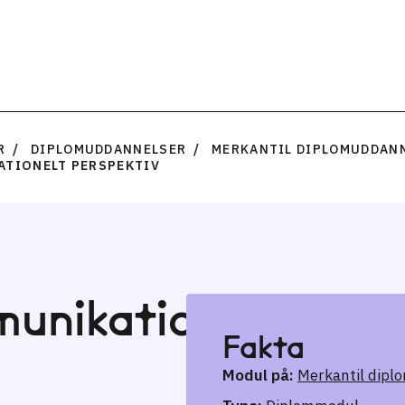
R
DIPLOMUDDANNELSER
MERKANTIL DIPLOMUDDAN
ATIONELT PERSPEKTIV
munikation
Fakta
Modul på:
Merkantil dipl