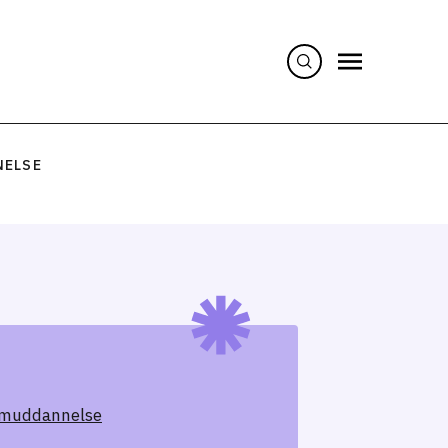
NELSE
omuddannelse