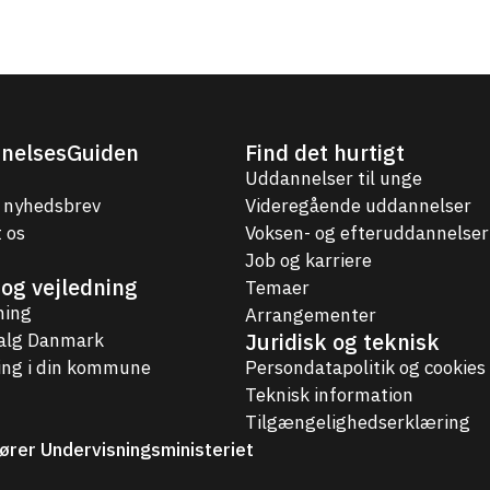
nelsesGuiden
Find det hurtigt
Uddannelser til unge
 nyhedsbrev
Videregående uddannelser
 os
Voksen- og efteruddannelser
Job og karriere
og vejledning
Temaer
ning
Arrangementer
Juridisk og teknisk
valg Danmark
ing i din kommune
Persondatapolitik og cookies
Teknisk information
Tilgængelighedserklæring
ører Undervisningsministeriet