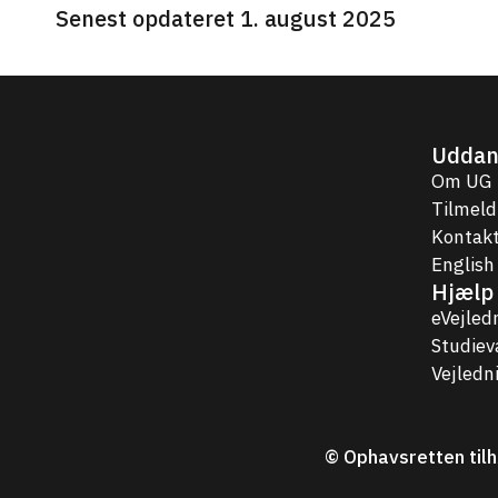
Senest opdateret 1. august 2025
Uddan
Om UG
Tilmeld
Kontakt
English
Hjælp 
eVejled
Studie
Vejledn
© Ophavsretten tilh