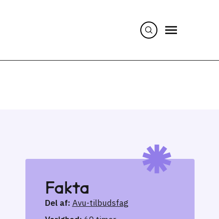
Fakta
Del af:
Avu-tilbudsfag