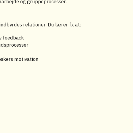
marbejde og gruppeprocesser.
ndbyrdes relationer. Du lærer fx at:
iv feedback
jdsprocesser
eskers motivation