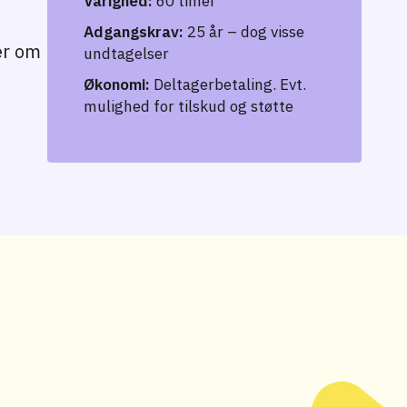
Varighed:
60 timer
Adgangskrav:
25 år – dog visse
er om
undtagelser
Økonomi:
Deltagerbetaling. Evt.
mulighed for tilskud og støtte