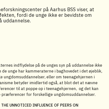
eforskningscenter på Aarhus BSS viser, at
kten, fordi de unge ikke er bevidste om
å uddannelse.
aternes indflydelse på de unges syn på uddannelse ikke
m de unge har kammeraterne i baghovedet i det øjeblik,
lige ungdomsuddannelser, eller om teenagehjernen i
kanisme betyder imidlertid også, at blot det at nævne
ncer til at poppe op i teenagehjernen, og det kan
gne præferencer for forskellige ungdomsuddannelser.
THE UNNOTICED INFLUENCE OF PEERS ON