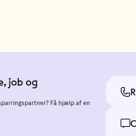
, job og
R
 sparringspartner? Få hjælp af en
C