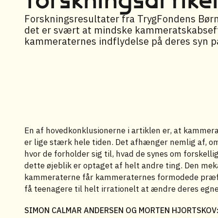
Forskningsresultater fra TrygFondens Børn
det er svært at mindske kammeratskabseffe
kammeraternes indflydelse på deres syn p
En af hovedkonklusionerne i artiklen er, at kammer
er lige stærk hele tiden. Det afhænger nemlig af, o
hvor de forholder sig til, hvad de synes om forskel
dette øjeblik er optaget af helt andre ting. Den me
kammeraterne får kammeraternes formodede præfere
få teenagere til helt irrationelt at ændre deres e
SIMON CALMAR ANDERSEN OG MORTEN HJORTSKOV: 