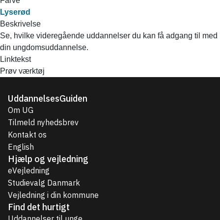
Farve
Lyserød
Beskrivelse
Se, hvilke videregående uddannelser du kan få adgang til med
din ungdomsuddannelse.
Linktekst
Prøv værktøj
UddannelsesGuiden
Om UG
Tilmeld nyhedsbrev
Kontakt os
English
Hjælp og vejledning
eVejledning
Studievalg Danmark
Vejledning i din kommune
Find det hurtigt
Uddannelser til unge