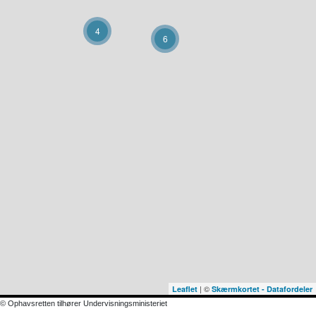
4
6
| ©
Leaflet
Skærmkortet - Datafordeler
© Ophavsretten tilhører Undervisningsministeriet