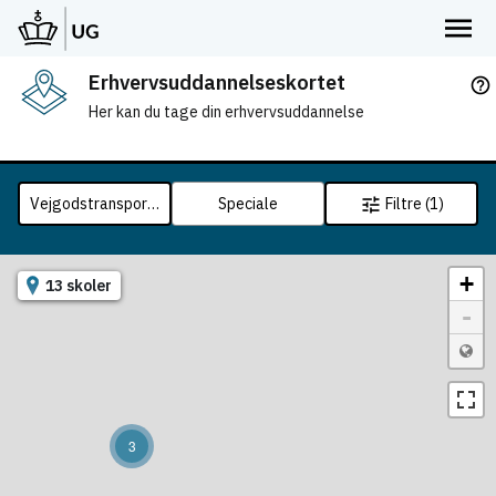
Erhvervsuddannelseskortet
help_outline
Her kan du tage din erhvervsuddannelse
Vejgodstransportuddannelsen
Speciale
Filtre (1)
tune
+
13 skoler
-
3