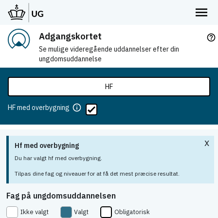
Adgangskortet
help_outline
Se mulige videregående uddannelser efter din
ungdomsuddannelse
HF
info
HF med overbygning
x
Hf med overbygning
Du har valgt hf med overbygning.
Tilpas dine fag og niveauer for at få det mest præcise resultat.
Fag på ungdomsuddannelsen
Ikke valgt
Valgt
Obligatorisk