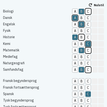
Nulstil
Biologi
A
B
C
Dansk
A
B
C
Engelsk
A
B
C
Fysik
A
B
C
Historie
A
B
C
Kemi
A
B
C
Matematik
A
B
C
Mediefag
A
B
C
Naturgeografi
A
B
C
Samfundsfag
A
B
C
Fransk begyndersprog
A
B
C
Fransk fortsættersprog
A
B
C
Spansk
A
B
C
Tysk begyndersprog
A
B
C
Tysk fortsættersprog