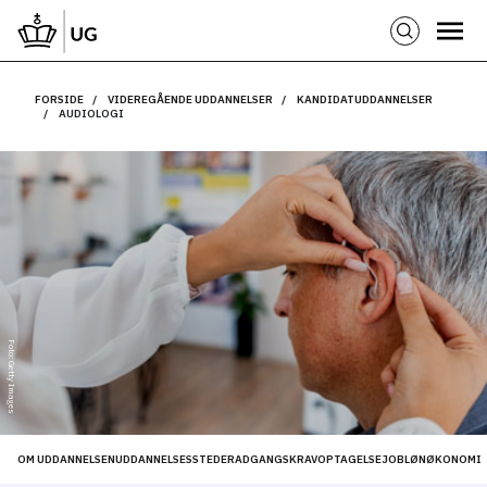
FORSIDE
VIDEREGÅENDE UDDANNELSER
KANDIDATUDDANNELSER
AUDIOLOGI
Foto: Getty Images
OM UDDANNELSEN
UDDANNELSESSTEDER
ADGANGSKRAV
OPTAGELSE
JOB
LØN
ØKONOMI