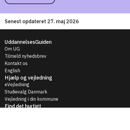
Senest opdateret 27. maj 2026
UddannelsesGuiden
Om UG
Tilmeld nyhedsbrev
Kontakt os
English
Hjælp og vejledning
eVejledning
Studievalg Danmark
Vejledning i din kommune
Find det hurtigt
Uddannelser til unge
Videregående uddannelser
Voksen- og efteruddannelser