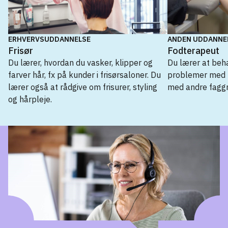
ERHVERVSUDDANNELSE
ANDEN UDDANNE
Frisør
Fodterapeut
Du lærer, hvordan du vasker, klipper og
Du lærer at beh
farver hår, fx på kunder i frisørsaloner. Du
problemer med 
lærer også at rådgive om frisurer, styling
med andre fagg
og hårpleje.
Erhvervsuddannelse
Frisør
→
Anden uddannelse
Fodterapeut
→
Kosmetolog
→