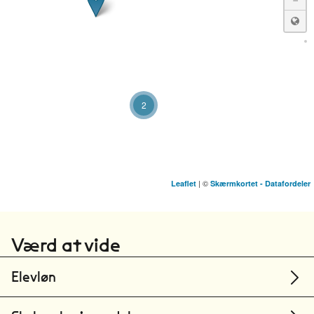
2
| ©
Leaflet
Skærmkortet - Datafordeler
NEXT UDDANNELSE KØBENHAVN
Ishøj
Værd at vide
Syddansk Erhvervsskole Odense-Vejle
Odense
Elevløn
TECHCOLLEGE
Aalborg