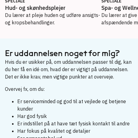
SPECIALE
SPECIALE
Hud- og skønhedsplejer
Spa- og Welln
Du lærer at pleje huden og udføre ansigts-
Du lærer at giv
og kropsbehandlinger.
afspændende ma
Hud- og skønhedsplejer
→
Spa- og Wellnessbehandler
Er uddannelsen noget for mig?
→
Hvis du er usikker på, om uddannelsen passer til dig, kan
du her få en idé om, hvad der er vigtigt på uddannelsen.
Det er ikke krav, men vigtige punkter at overveje.
Overvej fx, om du:
Er serviceminded og god til at vejlede og betjene
kunder
Har god fysik
Er indstillet på at have tæt fysisk kontakt til andre
Har fokus på kvalitet og detaljer