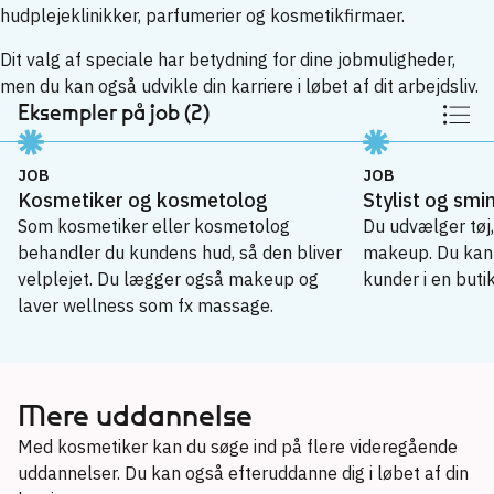
hudplejeklinikker, parfumerier og kosmetikfirmaer.
Dit valg af speciale har betydning for dine jobmuligheder,
men du kan også udvikle din karriere i løbet af dit arbejdsliv.
Eksempler på job (2)
JOB
JOB
Kosmetiker og kosmetolog
Stylist og smi
Som kosmetiker eller kosmetolog
Du udvælger tøj
behandler du kundens hud, så den bliver
makeup. Du kan 
velplejet. Du lægger også makeup og
kunder i en butik 
laver wellness som fx massage.
Kosmetiker og kosmetolog
→
Stylist og sminkør
Mere uddannelse
→
Med kosmetiker kan du søge ind på flere videregående
uddannelser. Du kan også efteruddanne dig i løbet af din