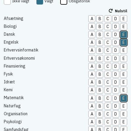
Ikke valgt
Valgt
Obligatorisk
Nulstil
Afsætning
A
B
C
D
E
Biologi
A
B
C
D
E
Dansk
A
B
C
D
E
Engelsk
A
B
C
D
E
Erhvervsinformatik
A
B
C
D
E
Erhvervsøkonomi
A
B
C
D
E
Finansiering
A
B
C
D
E
Fysik
A
B
C
D
E
Idræt
A
B
C
D
E
Kemi
A
B
C
D
E
Matematik
A
B
C
D
E
Naturfag
A
B
C
D
E
Organisation
A
B
C
D
E
Psykologi
A
B
C
D
E
Samfundsfag
A
B
C
D
E