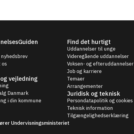
nelsesGuiden
Find det hurtigt
Uddannelser til unge
 nyhedsbrev
Videregående uddannelser
 os
Voksen- og efteruddannelser
Job og karriere
og vejledning
Temaer
ning
Arrangementer
Juridisk og teknisk
valg Danmark
ing i din kommune
Persondatapolitik og cookies
Teknisk information
Tilgængelighedserklæring
ører Undervisningsministeriet