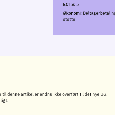
ECTS
: 5
Økonomi:
Deltagerbetaling
støtte
til denne artikel er endnu ikke overført til det nye UG.
ligt.