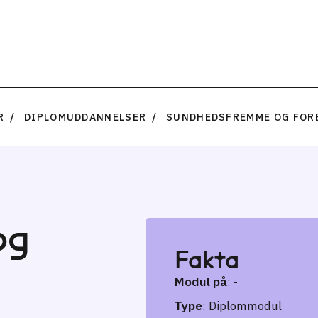
R
DIPLOMUDDANNELSER
SUNDHEDSFREMME OG FOR
og
Fakta
Modul på
: -
Type
: Diplommodul