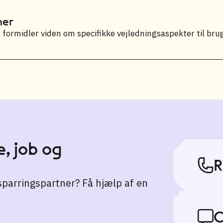
ner
ormidler viden om specifikke vejledningsaspekter til brug 
, job og
R
 sparringspartner? Få hjælp af en
C