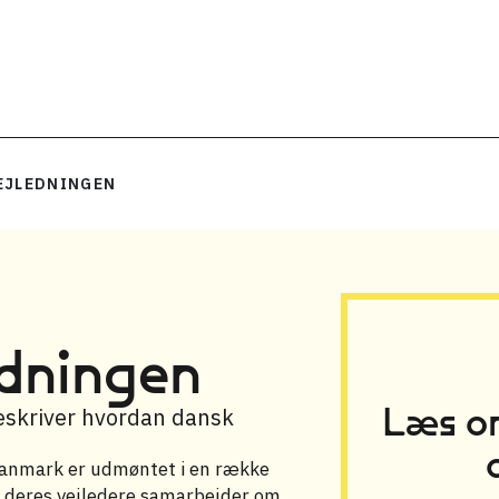
EJLEDNINGEN
edningen
Læs om
beskriver hvordan dansk
 Danmark er udmøntet i en række
og deres vejledere samarbejder om