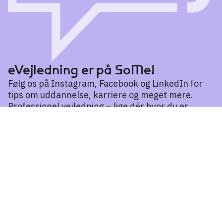
eVejledning er på SoMe!
Følg os på Instagram, Facebook og LinkedIn for
tips om uddannelse, karriere og meget mere.
Professionel vejledning – lige dér hvor du er.
Læs mere
Alliancen for løft af basale færdigheder
Alliancen arbejder for opkvalificering af medarbejdere i
dansk, matematik, engelsk eller it.