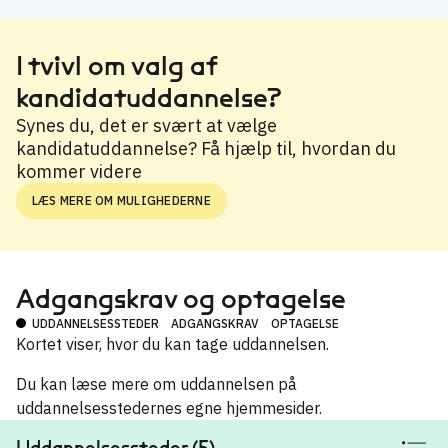
Læge
→
Praktiserende læge
I tvivl om valg af
→
kandidatuddannelse?
Speciallæge
→
Synes du, det er svært at vælge
kandidatuddannelse? Få hjælp til, hvordan du
kommer videre
LÆS MERE OM MULIGHEDERNE
Adgangskrav og optagelse
UDDANNELSESSTEDER
ADGANGSKRAV
OPTAGELSE
Kortet viser, hvor du kan tage uddannelsen.
Du kan læse mere om uddannelsen på
uddannelsesstedernes egne hjemmesider.
Uddannelsessteder (5)