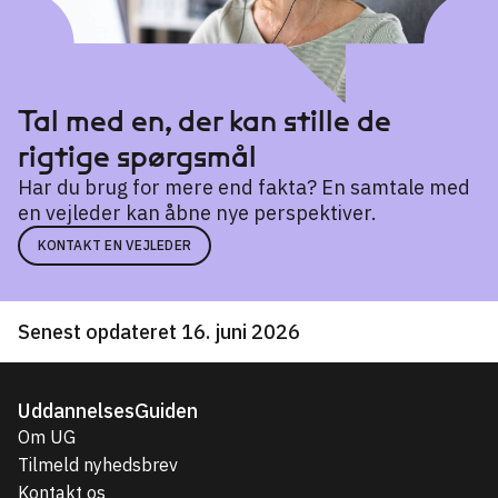
Human Biology
→
Klinisk biomekanik
→
Tal med en, der kan stille de
Sundheds- og velfærdsteknologi
→
rigtige spørgsmål
Har du brug for mere end fakta? En samtale med
en vejleder kan åbne nye perspektiver.
KONTAKT EN VEJLEDER
Senest opdateret 16. juni 2026
UddannelsesGuiden
Om UG
Tilmeld nyhedsbrev
Kontakt os