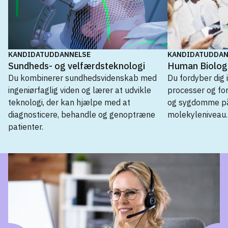
KANDIDATUDDANNELSE
KANDIDATUDDAN
Sundheds- og velfærdsteknologi
Human Biolog
Du kombinerer sundhedsvidenskab med
Du fordyber dig
ingeniørfaglig viden og lærer at udvikle
processer og for
teknologi, der kan hjælpe med at
og sygdomme på
diagnosticere, behandle og genoptræne
molekyleniveau.
patienter.
Kandidatuddannelse
Biomedicin
→
Folkesundhedsvidenskab
→
Global Health
→