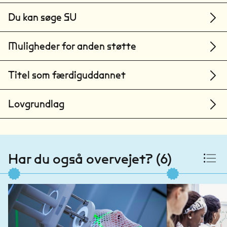
Esbjerg
Du kan søge SU
Syddansk Universitet
Odense
Muligheder for anden støtte
Aalborg Universitet
Aalborg
Titel som færdiguddannet
Aarhus Universitet
Lovgrundlag
Aarhus
Har du også overvejet? (6)