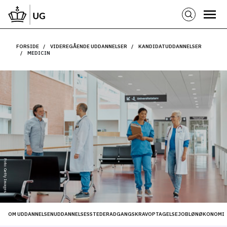
FORSIDE
VIDEREGÅENDE UDDANNELSER
KANDIDATUDDANNELSER
MEDICIN
Foto: Getty Images
OM UDDANNELSEN
UDDANNELSESSTEDER
ADGANGSKRAV
OPTAGELSE
JOB
LØN
ØKONOMI