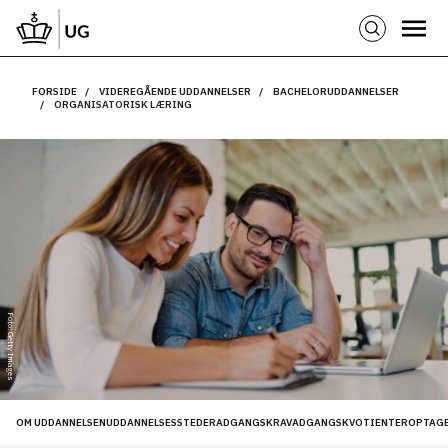
FORSIDE
VIDEREGÅENDE UDDANNELSER
BACHELORUDDANNELSER
ORGANISATORISK LÆRING
Foto: Getty Images
OM UDDANNELSEN
UDDANNELSESSTEDER
ADGANGSKRAV
ADGANGSKVOTIENTER
OPTAGE