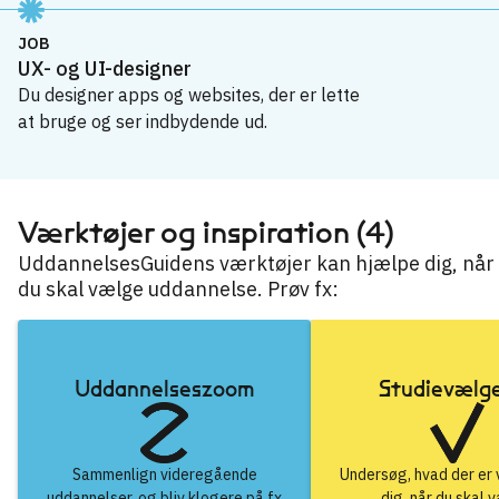
JOB
UX- og UI-designer
Du designer apps og websites, der er lette
at bruge og ser indbydende ud.
UX- og UI-designer
→
Værktøjer og inspiration (4)
UddannelsesGuidens værktøjer kan hjælpe dig, når
du skal vælge uddannelse. Prøv fx:
Uddannelseszoom
Studievælg
Sammenlign videregående
Undersøg, hvad der er v
uddannelser, og bliv klogere på fx
dig, når du skal 