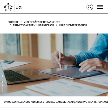
FORSIDE
VIDEREGÅENDE UDDANNELSER
ERHVERVSAKADEMIUDDANNELSER
MULTIMEDIEDESIGNER
Foto: Getty Images
OM UDDANNELSEN
UDDANNELSESSTEDER
ADGANGSKRAV
ADGANGSKVOTIENTER
OPTAGE