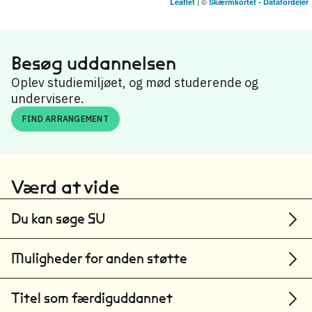
| ©
Leaflet
Skærmkortet - Datafordeler
Erhvervsakademi København
Lyngby-Taarbæk
Besøg uddannelsen
Erhvervsakademi København
København
Oplev studiemiljøet, og mød studerende og
undervisere.
Erhvervsakademi Dania
FIND ARRANGEMENT
Norddjurs
Erhvervsakademi Dania
Skive
Værd at vide
Erhvervsakademi MidtVest
Herning
Du kan søge SU
Erhvervsakademi Aarhus
Muligheder for anden støtte
Aarhus
IBA Erhvervsakademi Kolding
Titel som færdiguddannet
Kolding