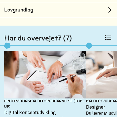
IBA Erhvervsakademi Kolding
Lovgrundlag
Kolding
Syddansk Erhvervsakademi
Esbjerg
Har du overvejet? (7)
Syddansk Erhvervsakademi
Sønderborg
UCL Erhvervsakademi og Professionshøjskole
Odense
Professionshøjskolen University College
Nordjylland
Aalborg
Zealand Sjællands Erhvervsakademi
Køge
PROFESSIONSBACHELORUDDANNELSE (TOP-
BACHELORUDDAN
Designer
UP)
Zealand Sjællands Erhvervsakademi
Digital konceptudvikling
Du lærer at udvi
Køge