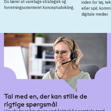
Du lærer at varetage strategisk og
inden for tøj, te
forretningsorienteret konceptudvikling.
eller spil, komm
Zealand Sjællands Erhvervsakademi
digitale medier.
Guldborgsund
Zealand Sjællands Erhvervsakademi
Erhvervsakademiuddannelse
Slagelse
Datamatiker
→
Entreprenørskab og design
→
It-teknolog
→
Professionsbacheloruddannelse (top-up)
Digital konceptudvikling
→
Tal med en, der kan stille de
Professionsbacheloruddannelse
rigtige spørgsmål
E-commerce og digital marketing
→