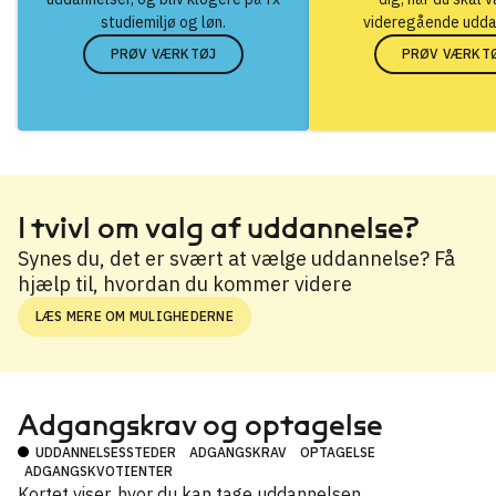
studiemiljø og løn.
videregående udda
PRØV VÆRKTØJ
PRØV VÆRKT
I tvivl om valg af uddannelse?
Synes du, det er svært at vælge uddannelse? Få
hjælp til, hvordan du kommer videre
LÆS MERE OM MULIGHEDERNE
Adgangskrav og optagelse
UDDANNELSESSTEDER
ADGANGSKRAV
OPTAGELSE
ADGANGSKVOTIENTER
Kortet viser, hvor du kan tage uddannelsen.