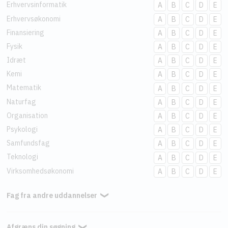
Erhvervsinformatik
A
B
C
D
E
Erhvervsøkonomi
A
B
C
D
E
Finansiering
A
B
C
D
E
Fysik
A
B
C
D
E
Idræt
A
B
C
D
E
Kemi
A
B
C
D
E
Matematik
A
B
C
D
E
Naturfag
A
B
C
D
E
Organisation
A
B
C
D
E
Psykologi
A
B
C
D
E
Samfundsfag
A
B
C
D
E
Teknologi
A
B
C
D
E
Virksomhedsøkonomi
A
B
C
D
E
Fag fra andre uddannelser
❯
Afgræns din søgning
❯