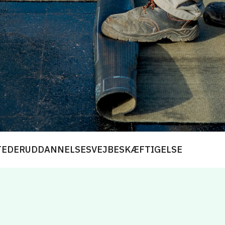
TEDER
UDDANNELSESVEJ
BESKÆFTIGELSE