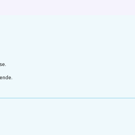
se.
rende.