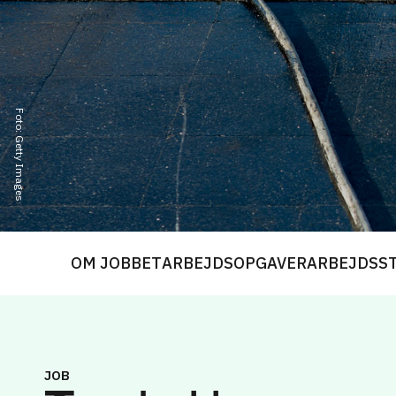
Foto: Getty Images
OM JOBBET
ARBEJDSOPGAVER
ARBEJDSS
JOB