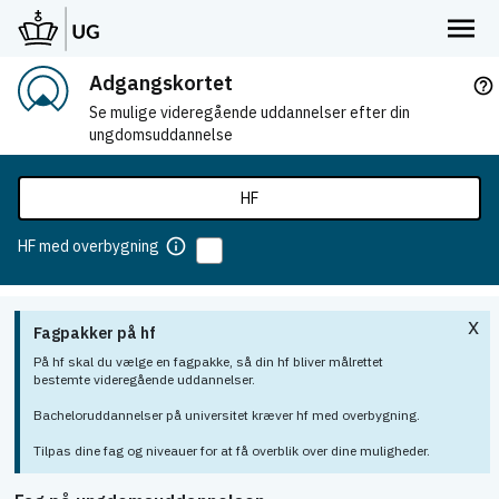
Adgangskortet
help_outline
Se mulige videregående uddannelser efter din
ungdomsuddannelse
HF
info
HF med overbygning
x
Fagpakker på hf
På hf skal du vælge en fagpakke, så din hf bliver målrettet
bestemte videregående uddannelser.
Bacheloruddannelser på universitet kræver hf med overbygning.
Tilpas dine fag og niveauer for at få overblik over dine muligheder.