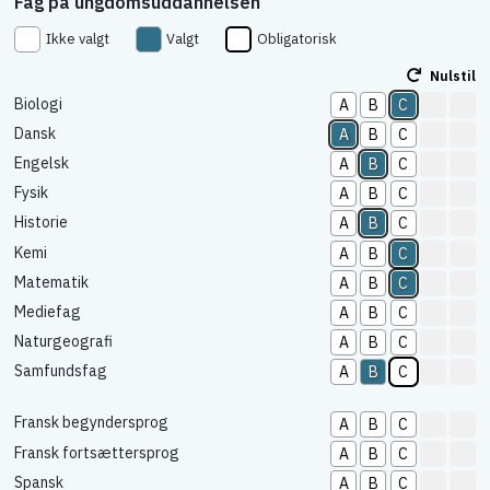
Fag på ungdomsuddannelsen
Ikke valgt
Valgt
Obligatorisk
Nulstil
Biologi
A
B
C
Dansk
A
B
C
Engelsk
A
B
C
Fysik
A
B
C
Historie
A
B
C
Kemi
A
B
C
Matematik
A
B
C
Mediefag
A
B
C
Naturgeografi
A
B
C
Samfundsfag
A
B
C
Fransk begyndersprog
A
B
C
Fransk fortsættersprog
A
B
C
Spansk
A
B
C