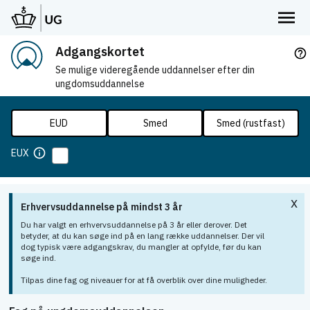
Adgangskortet
help_outline
Se mulige videregående uddannelser efter din
ungdomsuddannelse
EUD
Smed
Smed (rustfast)
info
EUX
x
Erhvervsuddannelse på mindst 3 år
Du har valgt en erhvervsuddannelse på 3 år eller derover. Det
betyder, at du kan søge ind på en lang række uddannelser. Der vil
dog typisk være adgangskrav, du mangler at opfylde, før du kan
søge ind.
Tilpas dine fag og niveauer for at få overblik over dine muligheder.