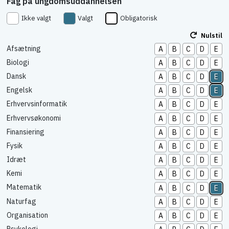
Fag på ungdomsuddannelsen
Ikke valgt
Valgt
Obligatorisk
Nulstil
Afsætning
A
B
C
D
E
Biologi
A
B
C
D
E
Dansk
A
B
C
D
E
Engelsk
A
B
C
D
E
Erhvervsinformatik
A
B
C
D
E
Erhvervsøkonomi
A
B
C
D
E
Finansiering
A
B
C
D
E
Fysik
A
B
C
D
E
Idræt
A
B
C
D
E
Kemi
A
B
C
D
E
Matematik
A
B
C
D
E
Naturfag
A
B
C
D
E
Organisation
A
B
C
D
E