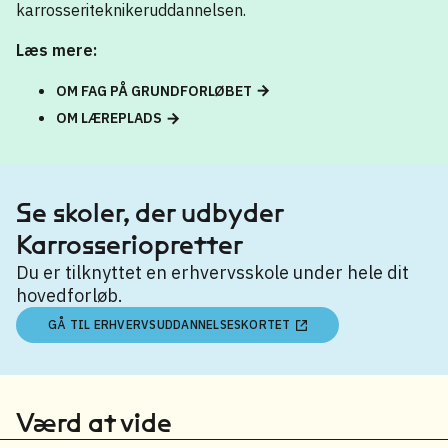
karrosseriteknikeruddannelsen.
Læs mere:
OM FAG PÅ GRUNDFORLØBET
OM LÆREPLADS
Se skoler, der udbyder
Karrosseriopretter
Du er tilknyttet en erhvervsskole under hele dit
hovedforløb.
GÅ TIL ERHVERVSUDDANNELSESKORTET
Værd at vide