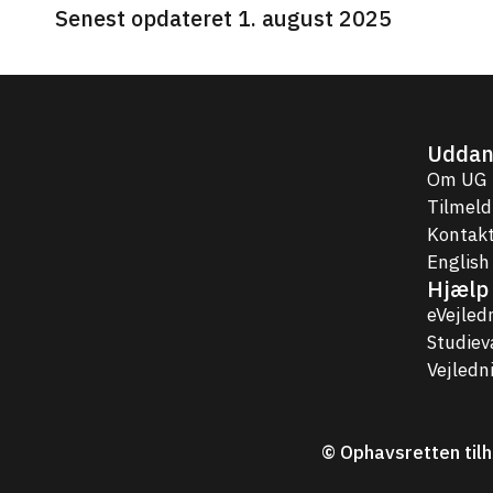
Senest opdateret 1. august 2025
Uddan
Om UG
Tilmeld
Kontakt
English
Hjælp 
eVejled
Studie
Vejledn
© Ophavsretten tilh