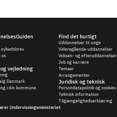
nelsesGuiden
Find det hurtigt
Uddannelser til unge
 nyhedsbrev
Videregående uddannelser
 os
Voksen- og efteruddannelser
Job og karriere
og vejledning
Temaer
ning
Arrangementer
Juridisk og teknisk
valg Danmark
ing i din kommune
Persondatapolitik og cookies
Teknisk information
Tilgængelighedserklæring
ører Undervisningsministeriet