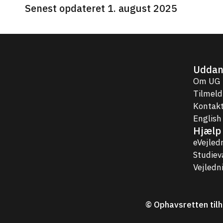
Senest opdateret 1. august 2025
Uddan
Om UG
Tilmeld
Kontakt
English
Hjælp 
eVejled
Studie
Vejledn
© Ophavsretten tilh