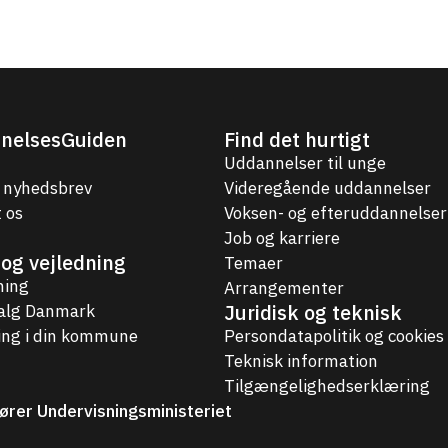
nelsesGuiden
Find det hurtigt
Uddannelser til unge
 nyhedsbrev
Videregående uddannelser
 os
Voksen- og efteruddannelser
Job og karriere
og vejledning
Temaer
ning
Arrangementer
Juridisk og teknisk
valg Danmark
ing i din kommune
Persondatapolitik og cookies
Teknisk information
Tilgængelighedserklæring
ører Undervisningsministeriet