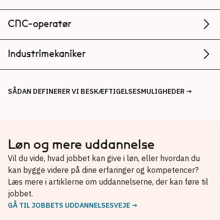
CNC-operatør
Rigtig gode
Gode
Mindre gode
Industrimekaniker
Rigtig gode
Gode
Mindre gode
Hovedstaden
Midtjylland
SÅDAN DEFINERER VI BESKÆFTIGELSESMULIGHEDER →
Nordjylland
Sjælland
Hovedstaden
Midtjylland
Syddanmark
Nordjylland
Sjælland
Løn og mere uddannelse
Syddanmark
Kilde: Styrelsen for Arbejdsmarked og Rekruttering
Vil du vide, hvad jobbet kan give i løn, eller hvordan du
kan bygge videre på dine erfaringer og kompetencer?
Læs mere i artiklerne om uddannelserne, der kan føre til
Kilde: Styrelsen for Arbejdsmarked og Rekruttering
jobbet.
GÅ TIL JOBBETS UDDANNELSESVEJE →