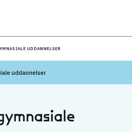
GYMNASIALE UDDANNELSER
iale uddannelser
gym­nasiale