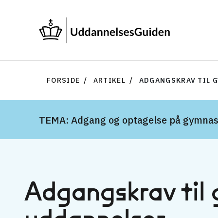
FORSIDE
ARTIKEL
ADGANGSKRAV TIL 
TEMA: Adgang og optagelse på gymnas
Adgangs­krav til 