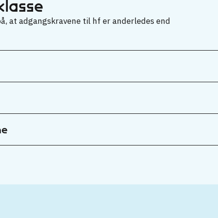
klasse
, at adgangskravene til hf er anderledes end
ne