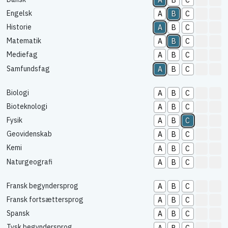
Engelsk
A
B
C
Historie
A
B
C
Matematik
A
B
C
Mediefag
A
B
C
Samfundsfag
A
B
C
Biologi
A
B
C
Bioteknologi
A
B
C
Fysik
A
B
C
Geovidenskab
A
B
C
Kemi
A
B
C
Naturgeografi
A
B
C
Fransk begyndersprog
A
B
C
Fransk fortsættersprog
A
B
C
Spansk
A
B
C
Tysk begyndersprog
A
B
C