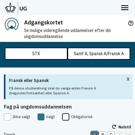
Adgangskortet
help_outline
Se mulige videregående uddannelser efter din
ungdomsuddannelse
STX
Samf A, Spansk A/Fransk A
x
Fransk eller Spansk
På denne studieretning skal du vælge enten Fransk A
(begynder/fortsætter) eller Spansk A.
Fag på ungdomsuddannelsen
Ikke valgt
Valgt
Obligatorisk
Nulstil
Dansk
A
B
C