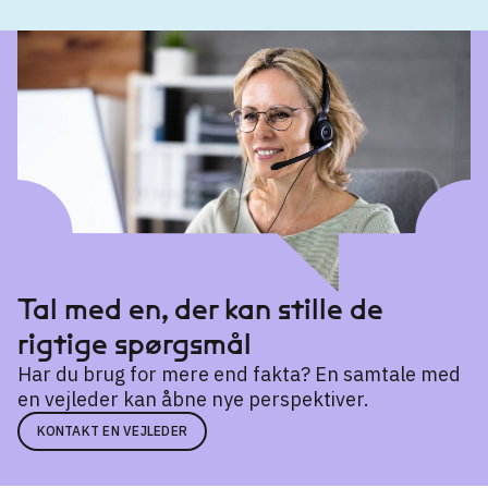
Kandidatuddannelse
Farmaci
→
Human Biology
→
Medicinal Chemistry
→
Molekylær medicin
→
Pharmaceutical Design and Engineering
→
Tal med en, der kan stille de
Pharmaceutical Sciences
→
rigtige spørgsmål
Har du brug for mere end fakta? En samtale med
en vejleder kan åbne nye perspektiver.
KONTAKT EN VEJLEDER