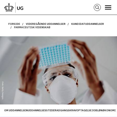
FORSIDE
VIDEREGÅENDE UDDANNELSER
KANDIDATUDDANNELSER
FARMACEUTISK VIDENSKAB
Foto: Getty Images
OM UDDANNELSEN
UDDANNELSESSTEDER
ADGANGSKRAV
OPTAGELSE
JOB
LØN
ØKONOMI