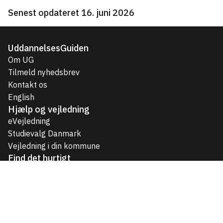
Senest opdateret 16. juni 2026
UddannelsesGuiden
Om UG
Tilmeld nyhedsbrev
Kontakt os
English
Hjælp og vejledning
eVejledning
Studievalg Danmark
Vejledning i din kommune
Find det hurtigt
Uddannelser til unge
Videregående uddannelser
Voksen- og efteruddannelser
Job og karriere
Temaer