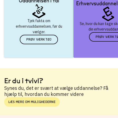
Uddannelsen i tal
Erhvervsuddannel
Tjek fakta om
Se, hvor du kan tage s
erhvervsuddannelsen, før du
din erhvervsuddan
vælger.
PRØV VÆRKT
PRØV VÆRKTØJ
Er du i tvivl?
Synes du, det er svært at vælge uddannelse? Få
hjælp til, hvordan du kommer videre
LÆS MERE OM MULIGHEDERNE