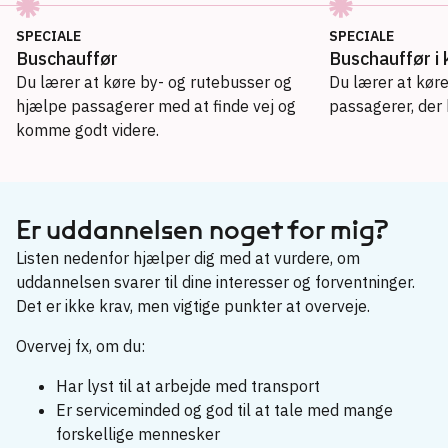
SPECIALE
SPECIALE
Buschauffør
Buschauffør i k
Du lærer at køre by- og rutebusser og
Du lærer at kør
hjælpe passagerer med at finde vej og
passagerer, der 
komme godt videre.
Buschauffør
→
Buschauffør i kollektiv trafik
Er uddannelsen noget for mig?
→
Listen nedenfor hjælper dig med at vurdere, om
Kørselsdisponent
→
uddannelsen svarer til dine interesser og forventninger.
Det er ikke krav, men vigtige punkter at overveje.
Turistbuschauffør
→
Overvej fx, om du:
Har lyst til at arbejde med transport
Er serviceminded og god til at tale med mange
forskellige mennesker