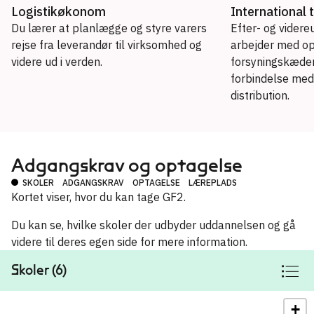
Logistikøkonom
International 
Du lærer at planlægge og styre varers
Efter- og videre
rejse fra leverandør til virksomhed og
arbejder med op
videre ud i verden.
forsyningskæden
forbindelse med
distribution.
Erhvervsakademiuddannelse
Logistikøkonom
→
Adgangskrav og optagelse
Akademiuddannelse
SKOLER
ADGANGSKRAV
OPTAGELSE
LÆREPLADS
Kortet viser, hvor du kan tage GF2.
International transport og logistik
→
Du kan se, hvilke skoler der udbyder uddannelsen og gå
videre til deres egen side for mere information.
Skoler (6)
+