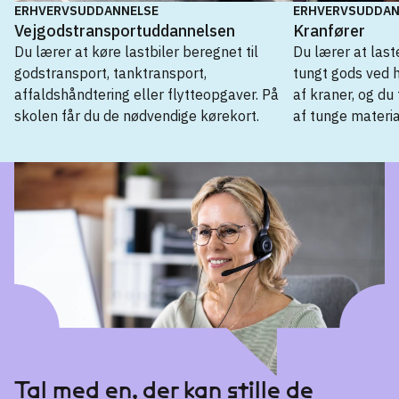
ERHVERVSUDDANNELSE
ERHVERVSUDDAN
Vejgodstransportuddannelsen
Kranfører
Du lærer at køre lastbiler beregnet til
Du lærer at last
godstransport, tanktransport,
tungt gods ved h
affaldshåndtering eller flytteopgaver. På
af kraner, og du
skolen får du de nødvendige kørekort.
af tunge materia
Erhvervsuddannelse
Ambulancebehandler
→
Autohjælp
→
Kranfører
→
Lufthavnsuddannelsen
→
Vejgodstransportuddannelsen
→
Tal med en, der kan stille de