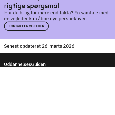
rigtige spørgsmål
Har du brug for mere end fakta? En samtale med
en vejleder kan åbne nye perspektiver.
KONTAKT EN VEJLEDER
Senest opdateret 26. marts 2026
UddannelsesGuiden
Om UG
Tilmeld nyhedsbrev
Kontakt os
English
Hjælp og vejledning
eVejledning
Studievalg Danmark
Vejledning i din kommune