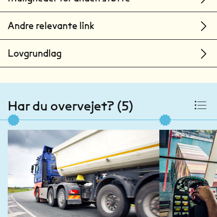
Vejen
Andre relevante link
Learnmark Horsens
Horsens
Lovgrundlag
UCplus A/S
Aarhus
UCplus A/S
Ballerup
Har du overvejet? (5)