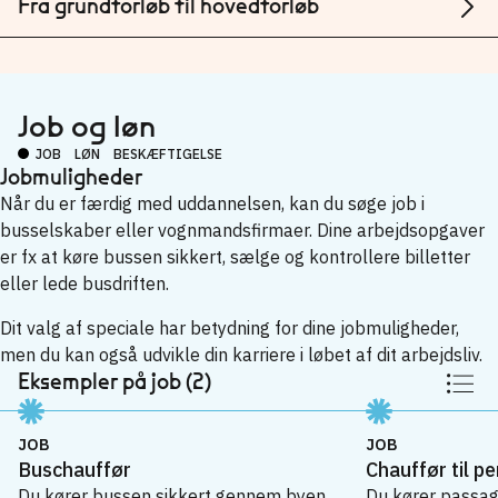
Fra grundforløb til hovedforløb
Job og løn
JOB
LØN
BESKÆFTIGELSE
Jobmuligheder
Når du er færdig med uddannelsen, kan du søge job i
busselskaber eller vognmandsfirmaer. Dine arbejdsopgaver
er fx at køre bussen sikkert, sælge og kontrollere billetter
eller lede busdriften.
Dit valg af speciale har betydning for dine jobmuligheder,
men du kan også udvikle din karriere i løbet af dit arbejdsliv.
Eksempler på job (2)
JOB
JOB
Buschauffør
Chauffør til p
Du kører bussen sikkert gennem byen
Du kører passage