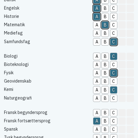
Engelsk
A
B
C
Historie
A
B
C
Matematik
A
B
C
Mediefag
A
B
C
Samfundsfag
A
B
C
Biologi
A
B
C
Bioteknologi
A
B
C
Fysik
A
B
C
Geovidenskab
A
B
C
Kemi
A
B
C
Naturgeografi
A
B
C
Fransk begyndersprog
A
B
C
Fransk fortsættersprog
A
B
C
Spansk
A
B
C
Tysk begyndersprog
A
B
C