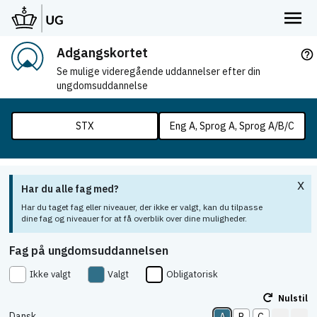
Adgangskortet
help_outline
Se mulige videregående uddannelser efter din
ungdomsuddannelse
STX
Eng A, Sprog A, Sprog A/B/C
x
Har du alle fag med?
Har du taget fag eller niveauer, der ikke er valgt, kan du tilpasse
dine fag og niveauer for at få overblik over dine muligheder.
Fag på ungdomsuddannelsen
Ikke valgt
Valgt
Obligatorisk
Nulstil
Dansk
A
B
C