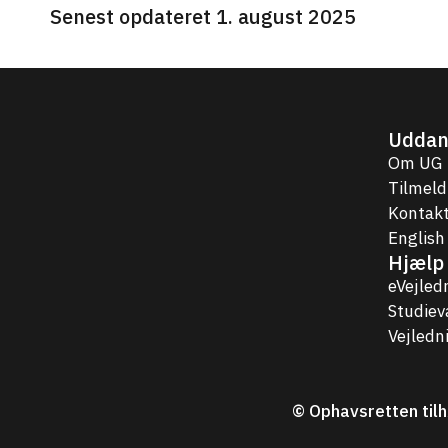
Senest opdateret 1. august 2025
Uddan
Om UG
Tilmeld
Kontakt
English
Hjælp 
eVejled
Studie
Vejledn
© Ophavsretten tilh