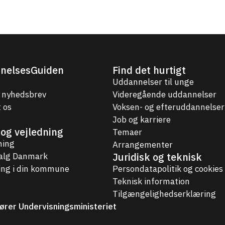
nelsesGuiden
Find det hurtigt
Uddannelser til unge
 nyhedsbrev
Videregående uddannelser
 os
Voksen- og efteruddannelser
Job og karriere
og vejledning
Temaer
ning
Arrangementer
Juridisk og teknisk
valg Danmark
ing i din kommune
Persondatapolitik og cookies
Teknisk information
Tilgængelighedserklæring
ører Undervisningsministeriet