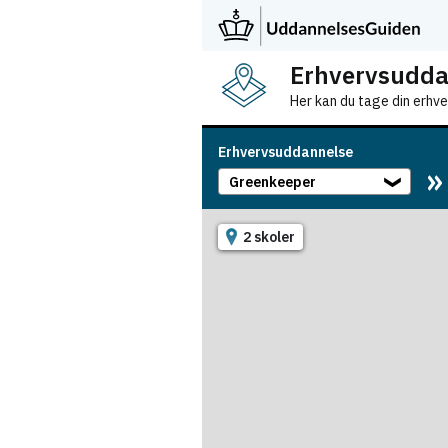
Erhvervsudda
Her kan du tage din erhv
Erhvervsuddannelse
Greenkeeper
❯
2 skoler