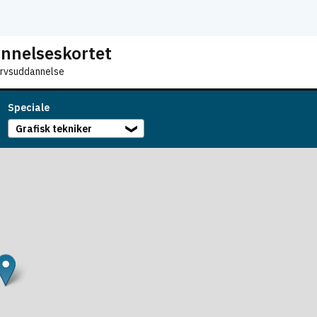
nnelseskortet
ervsuddannelse
Speciale
Grafisk tekniker
❯