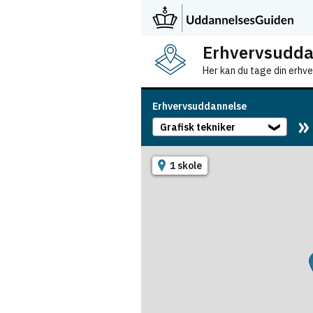
Erhvervsudda
Her kan du tage din erhv
Erhvervsuddannelse
Grafisk tekniker
❯
1 skole