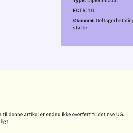
Type:
Diplommodul
ECTS:
10
Økonomi:
Deltagerbetaling
støtte
til denne artikel er endnu ikke overført til det nye UG.
ligt.