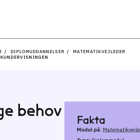
R
DIPLOMUDDANNELSER
MATEMATIKVEJLEDER
IKUNDERVISNINGEN
ge behov
Fakta
Modul på
:
Matematikvejl