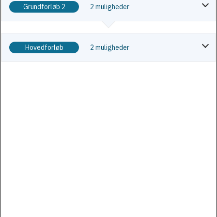
Grundforløb 2
2 mu­lig­he­der
Hovedforløb
2 mu­lig­he­der
| ©
Leaflet
Skærmkortet - Datafordeler
© Ophavsretten tilhører Undervisningsministeriet