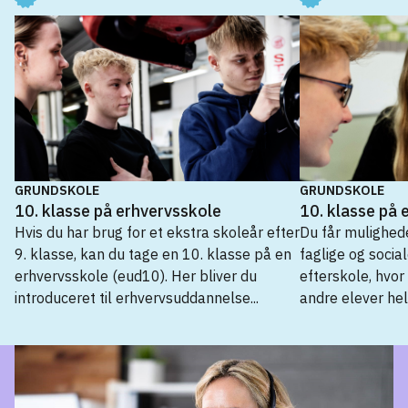
Odense
Haderslev Realskole
Haderslev
Helsingør Lille Skole
Helsingør
Herlufsholm Skole og Gods (grundskolen)
Næstved
GRUNDSKOLE
GRUNDSKOLE
Herning Friskole
10. klasse på erhvervsskole
10. klasse på 
Herning
Hvis du har brug for et ekstra skoleår efter
Du får mulighede
9. klasse, kan du tage en 10. klasse på en
faglige og soci
Hjørring Private Realskole
erhvervsskole (eud10). Her bliver du
efterskole, hvo
Hjørring
introduceret til erhvervsuddannelse...
andre elever hel
Holbæk Private Realskole
Grundskole
Holbæk
10. klasse på 10. klassecenter
→
Hulvej Privatskole
Horsens