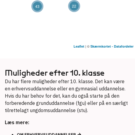
22
43
| ©
Leaflet
Skærmkortet - Datafordeler
Aller Friskole
Kolding
Muligheder efter 10. klasse
Bagsværd Gymnasiums Grundskole
Gladsaxe
Du har flere muligheder efter 10. klasse. Det kan være
en erhvervsuddannelse eller en gymnasial uddannelse.
Balletskolen
Hvis du har behov for det, kan du også starte på den
Holstebro
forberedende grunduddannelse (fgu) eller på en særligt
tilrettelagt ungdomsuddannelse (stu).
Bernadotteskolen
Gentofte
Læs mere:
Det Frie Gymnasiums Grundskole
OM ERHVERVSUDDANNELSER