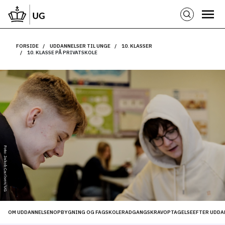
FORSIDE
UDDANNELSER TIL UNGE
10. KLASSER
10. KLASSE PÅ PRIVATSKOLE
Foto: Jakob Carlsen/UG
OM UDDANNELSEN
OPBYGNING OG FAG
SKOLER
ADGANGSKRAV
OPTAGELSE
EFTER UDDA