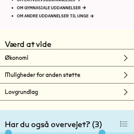
København
OM GYMNASIALE UDDANNELSER
Deutsche Privatschule Apenrade
OM ANDRE UDDANNELSER TIL UNGE
Aabenraa
Deutsche Schule Hadersleben
Haderslev
Værd at vide
Esbjerg International School
Økonomi
Esbjerg
Esbjerg Realskole
Muligheder for anden støtte
Esbjerg
Esrum Kost- og Friskole
Lovgrundlag
Gribskov
Forberedelsesskolen
Randers
Har du også overvejet? (3)
Giersings Realskole