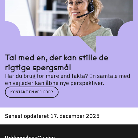
10. klasse på efterskole
→
Haahrs Skole
Svendborg
10. klasse på erhvervsskole
→
Institut Sankt Joseph
København
International School Ikast-Brande
Tal med en, der kan stille de
Ikast-Brande
rigtige spørgsmål
Kirstine Seligmanns Skole
Har du brug for mere end fakta? En samtale med
Vejle
en vejleder kan åbne nye perspektiver.
Klostermarksskolen
KONTAKT EN VEJLEDER
Roskilde
Kolding Realskole
Kolding
Senest opdateret 17. december 2025
Kornmod Realskole
Silkeborg
UddannelsesGuiden