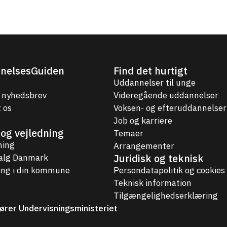
nelsesGuiden
Find det hurtigt
Uddannelser til unge
 nyhedsbrev
Videregående uddannelser
 os
Voksen- og efteruddannelser
Job og karriere
og vejledning
Temaer
ning
Arrangementer
Juridisk og teknisk
valg Danmark
ing i din kommune
Persondatapolitik og cookies
Teknisk information
Tilgængelighedserklæring
ører Undervisningsministeriet