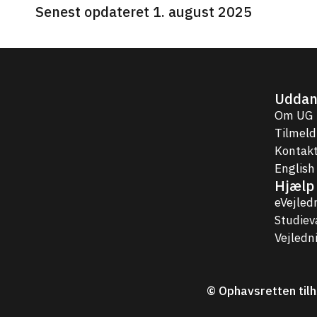
Senest opdateret 1. august 2025
Uddan
Om UG
Tilmeld
Kontakt
English
Hjælp 
eVejled
Studie
Vejledn
© Ophavsretten tilh