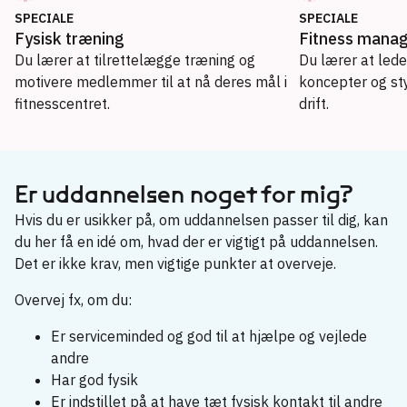
SPECIALE
SPECIALE
Fysisk træning
Fitness mana
Du lærer at tilrettelægge træning og
Du lærer at lede
motivere medlemmer til at nå deres mål i
koncepter og sty
fitnesscentret.
drift.
Fitness manager
→
Fysisk træning
Er uddannelsen noget for mig?
→
Hvis du er usikker på, om uddannelsen passer til dig, kan
du her få en idé om, hvad der er vigtigt på uddannelsen.
Det er ikke krav, men vigtige punkter at overveje.
Overvej fx, om du:
Er serviceminded og god til at hjælpe og vejlede
andre
Har god fysik
Er indstillet på at have tæt fysisk kontakt til andre