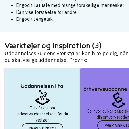
Er god til at tale med mange forskellige mennesker
Kan vise forståelse for andre
Er god til engelsk
Værktøjer og inspiration (3)
UddannelsesGuidens værktøjer kan hjælpe dig, når
du skal vælge uddannelse. Prøv fx:
Uddannelsen i tal
Erhvervsuddannel
Tjek fakta om
Se, hvor du kan tage s
erhvervsuddannelsen, før du
din erhvervsuddan
vælger.
PRØV VÆRKT
PRØV VÆRKTØJ