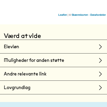
| ©
Leaflet
Skærmkortet - Datafordeler
HANSENBERG
Kolding
Værd at vide
NEXT UDDANNELSE KØBENHAVN
Ishøj
Elevløn
Muligheder for anden støtte
Andre relevante link
Lovgrundlag