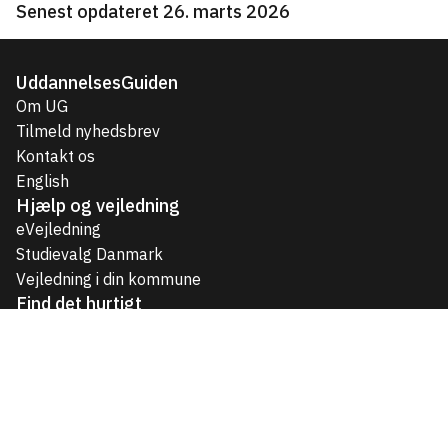
Senest opdateret 26. marts 2026
UddannelsesGuiden
Om UG
Tilmeld nyhedsbrev
Kontakt os
English
Hjælp og vejledning
eVejledning
Studievalg Danmark
Vejledning i din kommune
Find det hurtigt
Uddannelser til unge
Videregående uddannelser
Voksen- og efteruddannelser
Job og karriere
Temaer