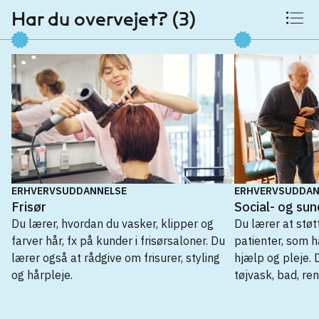
Har du overvejet? (3)
ERHVERVSUDDANNELSE
ERHVERVSUDDAN
Frisør
Social- og su
Du lærer, hvordan du vasker, klipper og
Du lærer at støt
farver hår, fx på kunder i frisørsaloner. Du
patienter, som h
lærer også at rådgive om frisurer, styling
hjælp og pleje.
og hårpleje.
tøjvask, bad, re