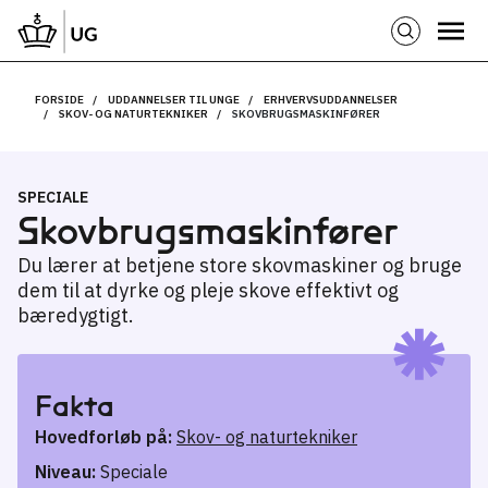
FORSIDE
UDDANNELSER TIL UNGE
ERHVERVSUDDANNELSER
SKOV- OG NATURTEKNIKER
SKOVBRUGSMASKINFØRER
SPECIALE
Skovbrugs­maskinfører
Du lærer at betjene store skovmaskiner og bruge
dem til at dyrke og pleje skove effektivt og
bæredygtigt.
Fakta
Hovedforløb på:
Skov- og naturtekniker
Niveau:
Speciale