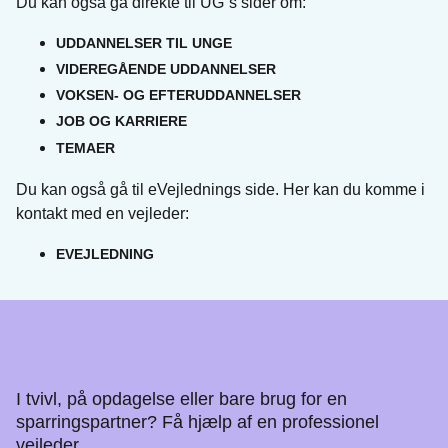
Du kan også gå direkte til UG´s sider om:
UDDANNELSER TIL UNGE
VIDEREGÅENDE UDDANNELSER
VOKSEN- OG EFTERUDDANNELSER
JOB OG KARRIERE
TEMAER
Du kan også gå til eVejlednings side. Her kan du komme i
kontakt med en vejleder:
EVEJLEDNING
Vejledning om uddannelse, job
og karriere. Hele livet.
I tvivl, på opdagelse eller bare brug for en
sparringspartner? Få hjælp af en professionel
vejleder.