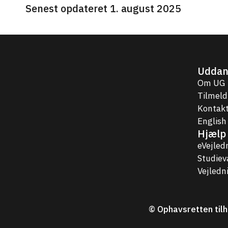
Senest opdateret 1. august 2025
Uddan
Om UG
Tilmeld
Kontakt
English
Hjælp 
eVejled
Studie
Vejledn
© Ophavsretten tilh