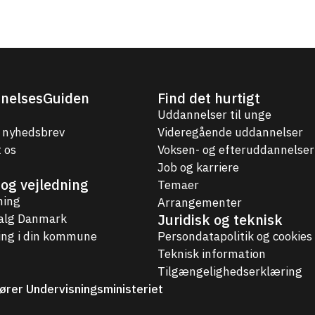
nelsesGuiden
Find det hurtigt
Uddannelser til unge
 nyhedsbrev
Videregående uddannelser
 os
Voksen- og efteruddannelser
Job og karriere
og vejledning
Temaer
ning
Arrangementer
Juridisk og teknisk
valg Danmark
ing i din kommune
Persondatapolitik og cookies
Teknisk information
Tilgængelighedserklæring
ører Undervisningsministeriet