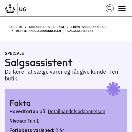
FORSIDE
UDDANNELSER TIL UNGE
ERHVERVSUDDANNELSER
DETAILHANDELSUDDANNELSEN
SALGSASSISTENT
SPECIALE
Salgsassistent
Du lærer at sælge varer og rådgive kunder i en
butik.
Fakta
Hovedforløb på:
Detailhandelsuddannelsen
Niveau:
Trin 1
Forløbets varighed:
2 år